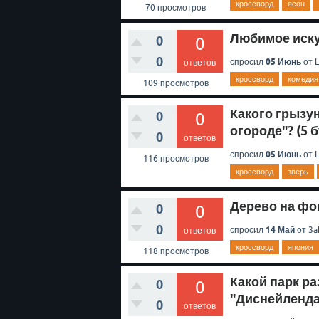
кроссворд
ясон
70
просмотров
Любимое искус
0
0
0
05 Июнь
спросил
от
L
ответов
кроссворд
комедия
109
просмотров
Какого грызун
0
0
огороде"? (5 б
0
ответов
05 Июнь
спросил
от
L
116
просмотров
кроссворд
зверь
Дерево на фо
0
0
0
14 Май
спросил
от
3a
ответов
кроссворд
япония
118
просмотров
Какой парк р
0
0
"Диснейленда"
0
ответов