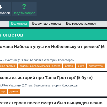
ватели
Задать вопрос
Без ответа
Без лучшего ответа
Без голосов за ответ
 ответов
 романа Набоков упустил Нобелевскую премию? (6
.n.a
Участник
(
5.3 тыс.
баллов)
в категории
Кроссворды
ская премия
владимир владимирович набоков
роман
книга
литература
коны из историй про Таню Гроттер? (5 букв)
КоWкА
Участник
(
6.7 тыс.
баллов)
в категории
Кроссворды
ттер
дракон
еских героев после смерти был вынужден вечно