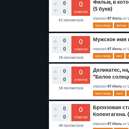
Фильм, в кот
0
0
(5 букв)
0
ответов
07 Июль
спросил
от
L
62
просмотров
кроссворд
фильм
Мужское имя и
0
0
0
07 Июль
спросил
от
L
ответов
кроссворд
имя
58
просмотров
Деликатес, н
0
0
"Белое солнце
0
ответов
07 Июль
спросил
от
L
58
просмотров
кроссворд
кино
Бронзовая ст
0
0
Копенгагена. (
0
ответов
07 Июль
спросил
от
L
48
просмотров