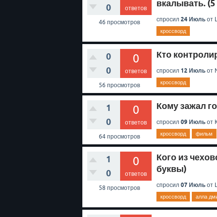
вкалывать. (5
0
ответов
24 Июль
спросил
от
L
46
просмотров
кроссворд
Кто контролир
0
0
0
12 Июль
спросил
от
ответов
кроссворд
56
просмотров
Кому зажал го
1
0
0
09 Июль
спросил
от
ответов
кроссворд
фильм
64
просмотров
Кого из чехов
1
0
буквы)
0
ответов
07 Июль
спросил
от
L
58
просмотров
кроссворд
алла дм