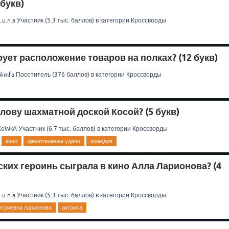
 букв)
.u.n.a
Участник
(
5.3 тыс.
баллов)
в категории
Кроссворды
ует расположение товаров на полках? (12 букв)
Nimfa
Посетитель
(
376
баллов)
в категории
Кроссворды
лову шахматной доской Косой? (5 букв)
КоWкА
Участник
(
6.7 тыс.
баллов)
в категории
Кроссворды
кино
джентльмены удачи
комедия
ских героинь сыграла в кино Алла Ларионова? (4
.u.n.a
Участник
(
5.3 тыс.
баллов)
в категории
Кроссворды
итриевна ларионова
актриса