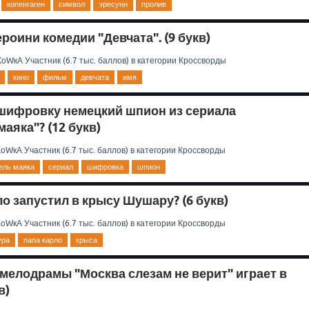
копенгаген
символ
эресунн
пролив
роини комедии "Девчата". (9 букв)
КоWкА
Участник
(
6.7 тыс.
баллов)
в категории
Кроссворды
кино
фильм
девчата
имя
 шифровку немецкий шпион из сериала
аяка"? (12 букв)
КоWкА
Участник
(
6.7 тыс.
баллов)
в категории
Кроссворды
ель маяка
сериал
шифровка
шпион
о запустил в крысу Шушару? (6 букв)
КоWкА
Участник
(
6.7 тыс.
баллов)
в категории
Кроссворды
ура
папа карло
крыса
 мелодрамы "Москва слезам не верит" играет в
в)