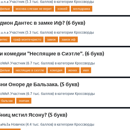
.u.n.a
Участник
(
5.3 тыс.
баллов)
в категории
Кроссворды
фильм
москва слезам не верит
хоккей
мелодрама
мон Дантес в замке Иф? (6 букв)
.u.n.a
Участник
(
5.3 тыс.
баллов)
в категории
Кроссворды
антес
граф монте-кристо
замок
замок иф
 комедии "Неспящие в Сиэтле". (6 букв)
КоWкА
Участник
(
6.7 тыс.
баллов)
в категории
Кроссворды
фильм
неспящие в сиэтле
комедия
жених
имя
ни Оноре де Бальзака. (5 букв)
КоWкА
Участник
(
6.7 тыс.
баллов)
в категории
Кроссворды
 бальзак
экипаж
ниц мстил Ясону? (5 букв)
3aHo3a
Новичок
(
4.4 тыс.
баллов)
в категории
Кроссворды