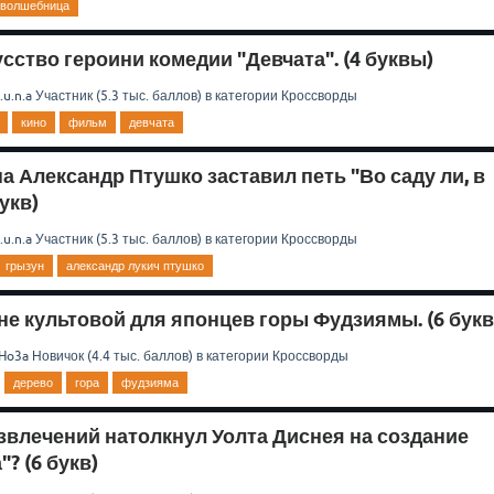
волшебница
ство героини комедии "Девчата". (4 буквы)
.u.n.a
Участник
(
5.3 тыс.
баллов)
в категории
Кроссворды
кино
фильм
девчата
а Александр Птушко заставил петь "Во саду ли, в
укв)
.u.n.a
Участник
(
5.3 тыс.
баллов)
в категории
Кроссворды
грызун
александр лукич птушко
не культовой для японцев горы Фудзиямы. (6 букв
Ho3a
Новичок
(
4.4 тыс.
баллов)
в категории
Кроссворды
дерево
гора
фудзияма
азвлечений натолкнул Уолта Диснея на создание
? (6 букв)