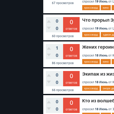
19 Июнь
спросил
от
L
67
просмотров
кроссворд
кино
Что прорыл Эд
0
0
0
19 Июнь
спросил
от
L
ответов
кроссворд
эдмон д
60
просмотров
Жених героини
1
0
0
18 Июнь
спросил
от
ответов
кроссворд
кино
86
просмотров
Экипаж из жиз
0
0
0
18 Июнь
спросил
от
ответов
кроссворд
оноре де
66
просмотров
Кто из волшеб
0
0
0
18 Июнь
спросил
от
ответов