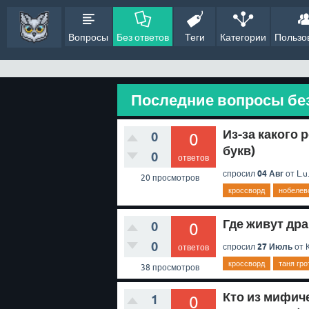
Вопросы
Без ответов
Теги
Категории
Пользо
Последние вопросы без
Из-за какого
0
0
букв)
0
ответов
04 Авг
спросил
от
L.u
20
просмотров
кроссворд
нобелев
Где живут дра
0
0
0
27 Июль
спросил
от
ответов
кроссворд
таня гро
38
просмотров
Кто из мифич
1
0