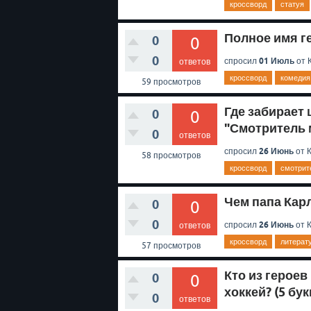
кроссворд
статуя
Полное имя ге
0
0
0
01 Июль
спросил
от
ответов
кроссворд
комедия
59
просмотров
Где забирает
0
0
"Смотритель м
0
ответов
26 Июнь
спросил
от
58
просмотров
кроссворд
смотрит
Чем папа Карл
0
0
0
26 Июнь
спросил
от
ответов
кроссворд
литерат
57
просмотров
Кто из героев
0
0
хоккей? (5 бук
0
ответов