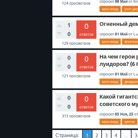
08 Май
спросил
от
К
124
просмотров
кроссворд
уолт ди
Огненный демо
1
0
0
01 Май
спросил
от
L.u
ответов
кроссворд
фэнтези
129
просмотров
На чем герои 
0
0
луидоров? (6 
0
ответов
01 Май
спросил
от
L.u
121
просмотров
кроссворд
двадцат
Какой гигантс
0
0
советского му
0
ответов
05 Ноя, 25
спросил
о
315
просмотров
кроссворд
цветок
Страница:
1
2
3
4
...
3