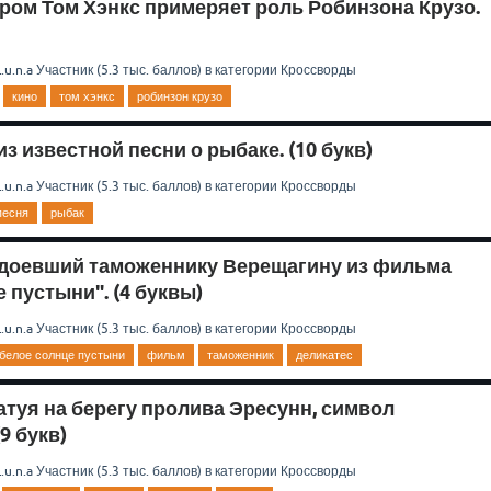
ором Том Хэнкс примеряет роль Робинзона Крузо.
.u.n.a
Участник
(
5.3 тыс.
баллов)
в категории
Кроссворды
кино
том хэнкс
робинзон крузо
з известной песни о рыбаке. (10 букв)
.u.n.a
Участник
(
5.3 тыс.
баллов)
в категории
Кроссворды
песня
рыбак
адоевший таможеннику Верещагину из фильма
 пустыни". (4 буквы)
.u.n.a
Участник
(
5.3 тыс.
баллов)
в категории
Кроссворды
белое солнце пустыни
фильм
таможенник
деликатес
атуя на берегу пролива Эресунн, символ
9 букв)
.u.n.a
Участник
(
5.3 тыс.
баллов)
в категории
Кроссворды