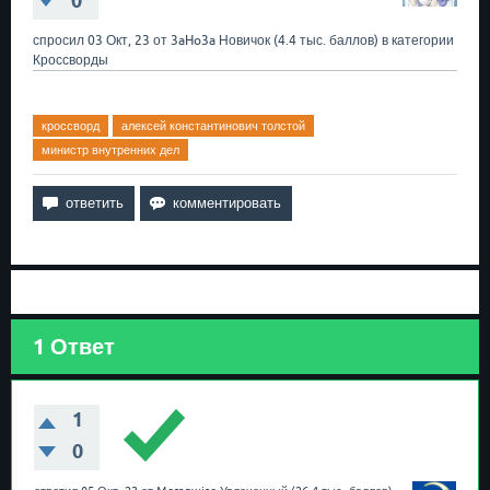
0
спросил
03 Окт, 23
от
3aHo3a
Новичок
(
4.4 тыс.
баллов)
в категории
Кроссворды
кроссворд
алексей константинович толстой
министр внутренних дел
1
Ответ
1
0