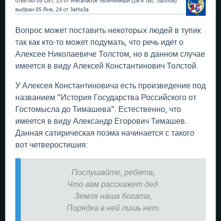
ответил
05 Окт, 23
от
Meranwise
Увлеченный
(
26.4 тыс.
баллов)
выбран
05 Янв, 24
от
3aHo3a
Вопрос может поставить некоторых людей в тупик
так как кто-то может подумать, что речь идет о
Алексее Николаевиче Толстом, но в данном случае
имеется в виду Алексей Константинович Толстой.
У Алексея Константиновича есть произведение под
названием "История Государства Российского от
Гостомысла до Тимашева". Естественно, что
имеется в виду Александр Егорович Тимашев.
Данная сатирическая поэма начинается с такого
вот четверостишия:
Послушайте, ребята,
Что вам расскажет дед.
Земля наша богата,
Порядка в ней лишь нет.