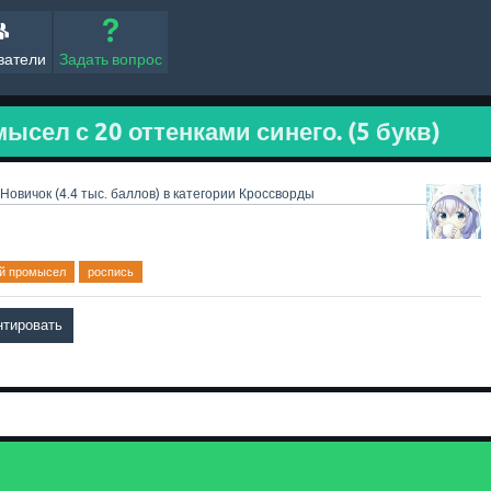
ватели
Задать вопрос
сел с 20 оттенками синего. (5 букв)
Новичок
(
4.4 тыс.
баллов)
в категории
Кроссворды
ый промысел
роспись