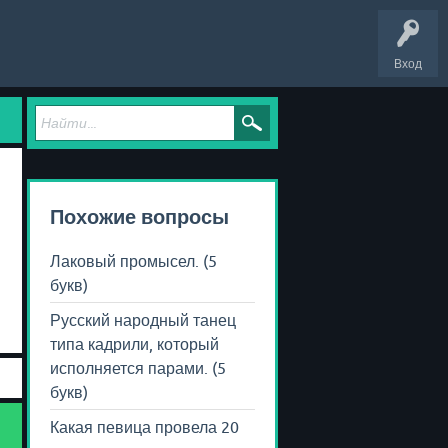
Вход
Похожие вопросы
Лаковый промысел. (5
букв)
Русский народный танец
типа кадрили, который
исполняется парами. (5
букв)
Какая певица провела 20