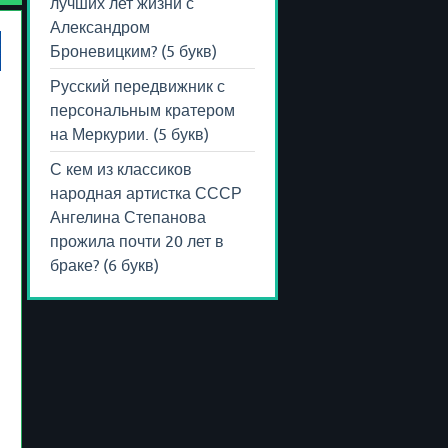
лучших лет жизни с
Александром
Броневицким? (5 букв)
Русский передвижник с
персональным кратером
на Меркурии. (5 букв)
С кем из классиков
народная артистка СССР
Ангелина Степанова
прожила почти 20 лет в
браке? (6 букв)