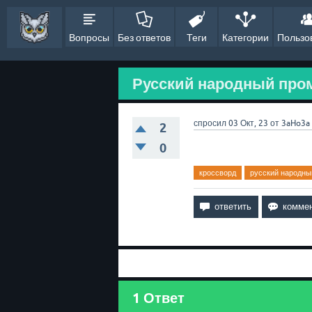
Вопросы
Без ответов
Теги
Категории
Пользо
Русский народный промы
спросил
03 Окт, 23
от
3aHo3a
2
0
кроссворд
русский народн
1
Ответ