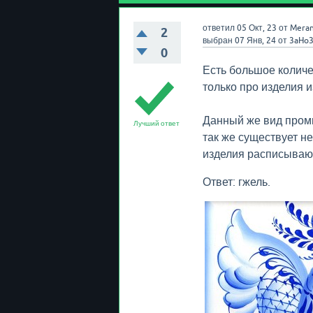
ответил
05 Окт, 23
от
Meran
2
выбран
07 Янв, 24
от
3aHo
0
Есть большое колич
только про изделия из
Данный же вид промы
Лучший ответ
так же существует не
изделия расписывают
Ответ: гжель.