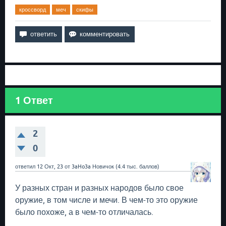
кроссворд
меч
скифы
1
Ответ
2
0
ответил
12 Окт, 23
от
3aHo3a
Новичок
(
4.4 тыс.
баллов)
У разных стран и разных народов было свое
оружие, в том числе и мечи. В чем-то это оружие
было похоже, а в чем-то отличалась.