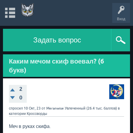
Вход
Задать вопрос
Каким мечом скиф воевал? (6
букв)
2
0
спросил
10 Окт, 23
от
Meranwise
Увлеченный
(
26.4 тыс.
баллов)
в
категории
Кроссворды
Меч в руках скифа.