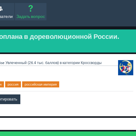
ватели
Задать вопрос
оплана в дореволюционной России.
ise
Увлеченный
(
26.4 тыс.
баллов)
в категории
Кроссворды
н
россия
российская империя