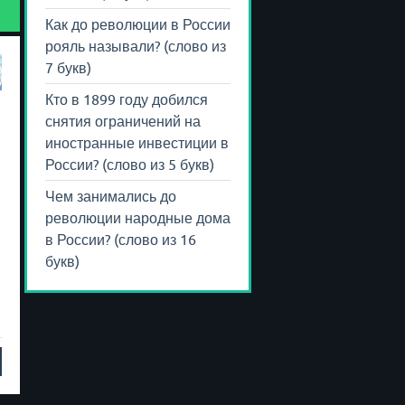
Как до революции в России
рояль называли? (слово из
7 букв)
Кто в 1899 году добился
снятия ограничений на
иностранные инвестиции в
России? (слово из 5 букв)
Чем занимались до
революции народные дома
в России? (слово из 16
букв)