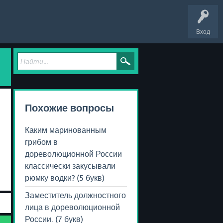
Вход
Похожие вопросы
Каким маринованным
грибом в
дореволюционной России
классически закусывали
рюмку водки? (5 букв)
Заместитель должностного
лица в дореволюционной
России. (7 букв)