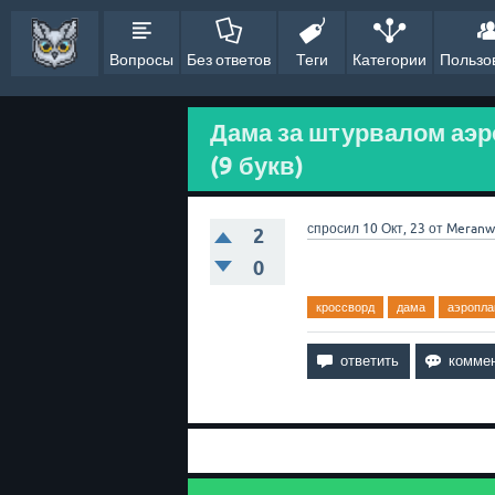
Вопросы
Без ответов
Теги
Категории
Пользо
Дама за штурвалом аэр
(9 букв)
спросил
10 Окт, 23
от
Meranw
2
0
кроссворд
дама
аэропла