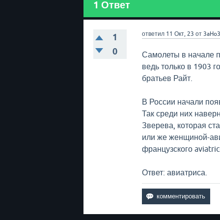
1
Ответ
ответил
11 Окт, 23
от
3aHo
1
0
Самолеты в начале п
ведь только в 1903 
братьев Райт.
В России начали поя
Так среди них навер
Зверева, которая с
или же женщиной-ави
французского aviatric
Ответ: авиатриса.