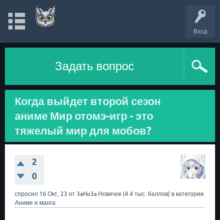
Вход
Задать вопрос
Когда выйдет второй сезон
аниме Мир отомэ-игр - это
тяжелый мир для мобов?
2
0
спросил
16 Окт, 23
от
3aHo3a
Новичок
(
4.4 тыс.
баллов)
в категории
Аниме и манга