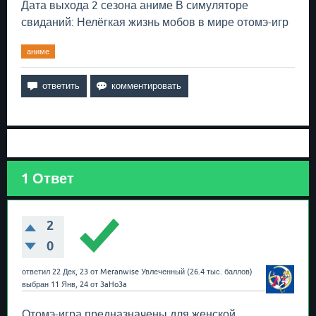
Дата выхода 2 сезона аниме В симуляторе
свиданий: Нелёгкая жизнь мобов в мире отомэ-игр
аниме
1
Ответ
2
0
ответил
22 Дек, 23
от
Meranwise
Увлеченный
(
26.4 тыс.
баллов)
выбран
11 Янв, 24
от
3aHo3a
Отомэ-игра предназначены для женской