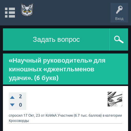
Вход
Задать вопрос
«Научный руководитель» для
киношных «джентльменов
удачи». (6 букв)
2
0
спросил
17 Окт, 23
от
КоWкА
Участник
(
6.7 тыс.
баллов)
в категории
Кроссворды