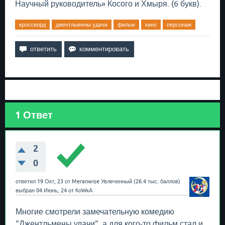
Научный руководитель» Косого и Хмыря. (6 букв).
кроссворд
джентльмены удачи
фильм
кино
персонаж
1
Ответ
2
0
ответил
19 Окт, 23
от
Meranwise
Увлеченный
(
26.4 тыс.
баллов)
выбран
04 Июнь, 24
от
КоWкА
Многие смотрели замечательную комедию
"Джентльмены удачи", а для кого-то фильм стал и