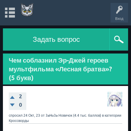
Вход
Задать вопрос
Чем соблазнил Эр-Джей героев
мультфильма «Лесная братва»?
(5 букв)
2
0
спросил
24 Окт, 23
от
3aHo3a
Новичок
(
4.4 тыс.
баллов)
в категории
Кроссворды