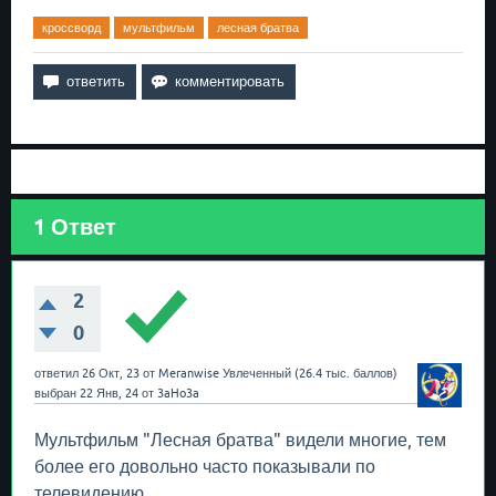
кроссворд
мультфильм
лесная братва
1
Ответ
2
0
ответил
26 Окт, 23
от
Meranwise
Увлеченный
(
26.4 тыс.
баллов)
выбран
22 Янв, 24
от
3aHo3a
Мультфильм "Лесная братва" видели многие, тем
более его довольно часто показывали по
телевидению.