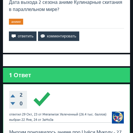
Дата выхода 2 сезона аниме Кулинарные скитания
в параллельном мире?
аниме
1
Ответ
2
0
ответил
29 Окт, 23
от
Meranwise
Увлеченный
(
26.4 тыс.
баллов)
выбран
22 Янв, 24
от
3aHo3a
Многим понравилось аниме про Цуёси Мукоду - 27