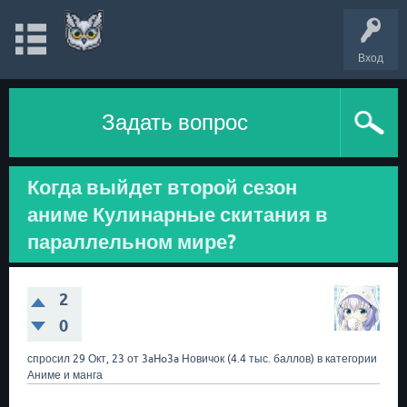
Вход
Задать вопрос
Когда выйдет второй сезон
аниме Кулинарные скитания в
параллельном мире?
2
0
спросил
29 Окт, 23
от
3aHo3a
Новичок
(
4.4 тыс.
баллов)
в категории
Аниме и манга