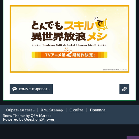
Обратная связь
XML Sitemap
О сайте
Правила
Snow Theme by
Q2A Market
Powered by
Question2Answer