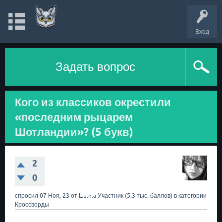
Вход
Задать вопрос
Кого из классиков окрестили
«последним рыцарем
Шотландии»? (5 букв)
2
0
спросил
07 Ноя, 23
от
L.u.n.a
Участник
(
5.3 тыс.
баллов)
в категории
Кроссворды