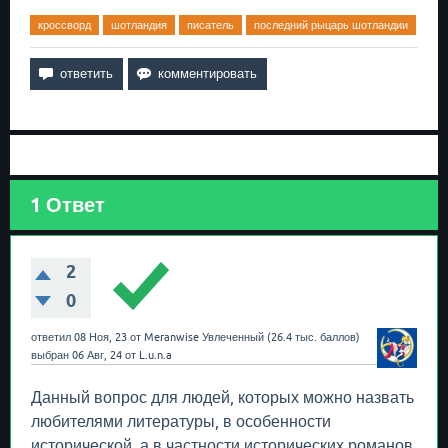
кроссворд
шотландия
писатель
последний рыцарь шотландии
1
Ответ
2
0
ответил
08 Ноя, 23
от
Meranwise
Увлеченный
(
26.4 тыс.
баллов)
выбран
06 Авг, 24
от
L.u.n.a
Данный вопрос для людей, которых можно назвать
любителями литературы, в особенности
исторической, а в частности исторических романов.