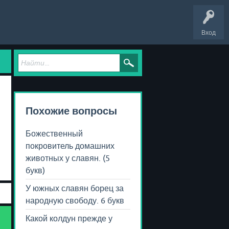
Вход
Похожие вопросы
Божественный
покровитель домашних
животных у славян. (5
букв)
У южных славян борец за
народную свободу. 6 букв
Какой колдун прежде у