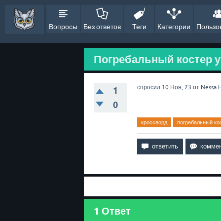
Вопросы
Без ответов
Теги
Категории
Пользо
Погребальный костер у 
спросил
10 Ноя, 23
от
Nessa
1
0
кроссворд
погребальный ко
1
Ответ