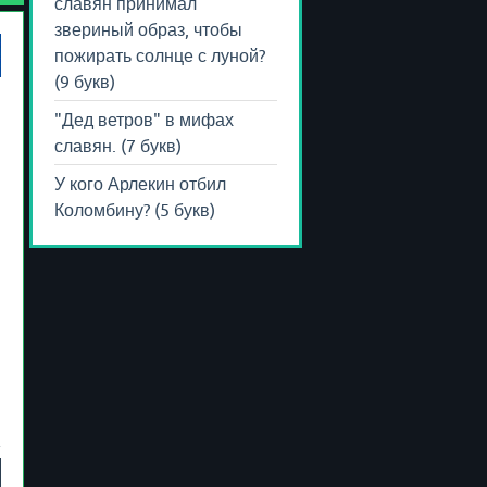
славян принимал
звериный образ, чтобы
пожирать солнце с луной?
(9 букв)
"Дед ветров" в мифах
славян. (7 букв)
У кого Арлекин отбил
Коломбину? (5 букв)