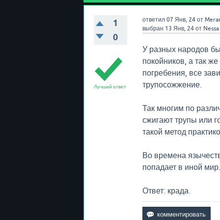
ответил
07 Янв, 24
от
Mera
1
выбран
13 Янв, 24
от
Nessa
0
У разных народов бы
покойников, а так же
погребения, все зав
трупосожжение.
Лучший ответ
Так многим по разли
сжигают трупы или г
такой метод практик
Во времена язычеств
попадает в иной мир
Ответ: крада.