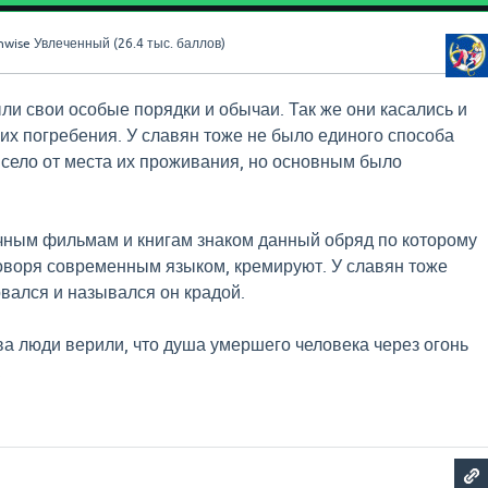
nwise
Увлеченный
(
26.4 тыс.
баллов)
ли свои особые порядки и обычаи. Так же они касались и
 их погребения. У славян тоже не было единого способа
исело от места их проживания, но основным было
чным фильмам и книгам знаком данный обряд по которому
оворя современным языком, кремируют. У славян тоже
овался и назывался он крадой.
а люди верили, что душа умершего человека через огонь
.