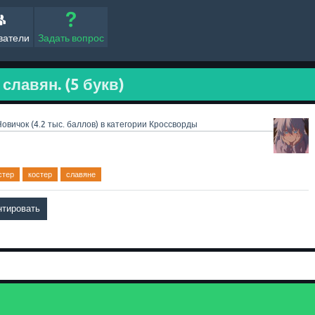
ватели
Задать вопрос
славян. (5 букв)
Новичок
(
4.2 тыс.
баллов)
в категории
Кроссворды
стер
костер
славяне