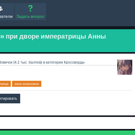
ватели
Задать вопрос
в» при дворе императрицы Анны
Новичок
(
4.2 тыс.
баллов)
в категории
Кроссворды
трица
анна иоанновна