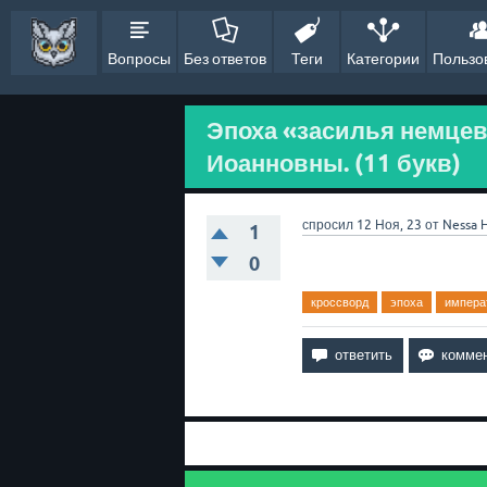
Вопросы
Без ответов
Теги
Категории
Пользо
Эпоха «засилья немце
Иоанновны. (11 букв)
спросил
12 Ноя, 23
от
Nessa
1
0
кроссворд
эпоха
импера