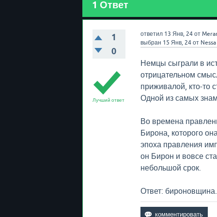
1
Ответ
ответил
13 Янв, 24
от
Mera
1
выбран
15 Янв, 24
от
Nessa
0
Немцы сыграли в ист
отрицательном смысл
приживалой, кто-то с
Одной из самых знам
Лучший ответ
Во времена правлен
Бирона, которого она
эпоха правления им
он Бирон и вовсе ст
небольшой срок.
Ответ: бироновщина.