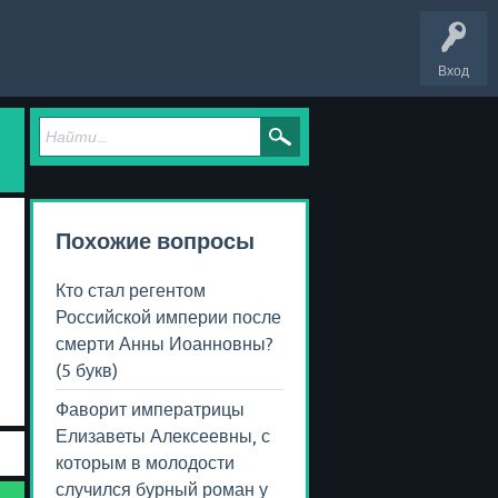
Вход
Похожие вопросы
Кто стал регентом
Российской империи после
смерти Анны Иоанновны?
(5 букв)
Фаворит императрицы
Елизаветы Алексеевны, с
которым в молодости
случился бурный роман у