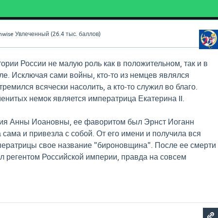
nwise
Увлеченный
(
26.4 тыс.
баллов)
ории России не малую роль как в положительном, так и в
е. Исключая сами войны, кто-то из немцев являлся
тремился всячески насолить, а кто-то служил во благо.
енитых немок является императрица Екатерина II.
ия Анны Иоановны, ее фаворитом был Эрнст Иоганн
 сама и привезла с собой. От его имени и получила вся
ператрицы свое название "бироновщина". После ее смерти
ал регентом Российской империи, правда на совсем