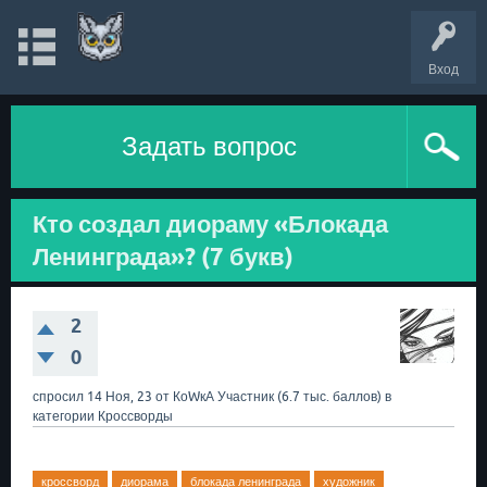
Вход
Задать вопрос
Кто создал диораму «Блокада
Ленинграда»? (7 букв)
2
0
спросил
14 Ноя, 23
от
КоWкА
Участник
(
6.7 тыс.
баллов)
в
категории
Кроссворды
кроссворд
диорама
блокада ленинграда
художник