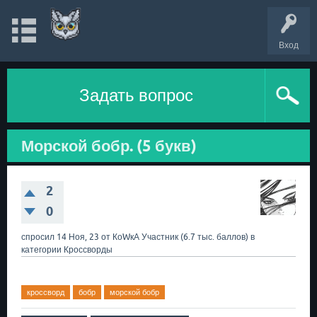
Вход
Задать вопрос
Морской бобр. (5 букв)
2
0
спросил
14 Ноя, 23
от
КоWкА
Участник
(
6.7 тыс.
баллов)
в
категории
Кроссворды
кроссворд
бобр
морской бобр