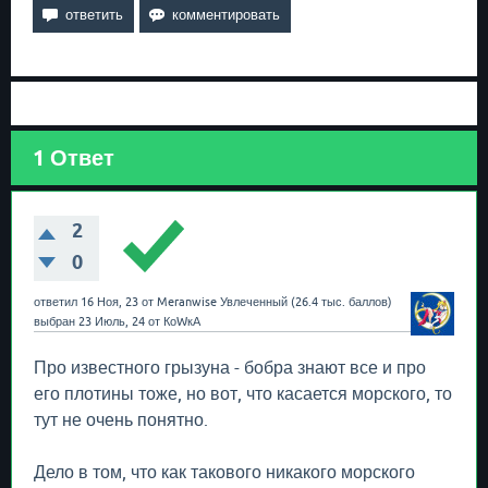
1
Ответ
2
0
ответил
16 Ноя, 23
от
Meranwise
Увлеченный
(
26.4 тыс.
баллов)
выбран
23 Июль, 24
от
КоWкА
Про известного грызуна - бобра знают все и про
его плотины тоже, но вот, что касается морского, то
тут не очень понятно.
Дело в том, что как такового никакого морского