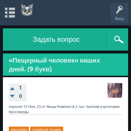
Вход
Задать вопрос
«Пещерный человек» наших
дней. (9 букв)
1
0
спросил
15 Ноя, 23
от
Nessa
Новичок
(
4.2 тыс.
баллов)
в категории
Кроссворды
кроссворд
пещерный человек