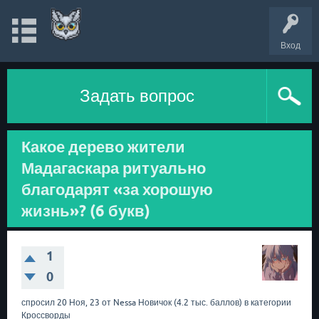
Вход
Задать вопрос
Какое дерево жители
Мадагаскара ритуально
благодарят «за хорошую
жизнь»? (6 букв)
1
0
спросил
20 Ноя, 23
от
Nessa
Новичок
(
4.2 тыс.
баллов)
в категории
Кроссворды