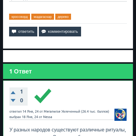
кроссворд
мадагаскар
дерево
1
Ответ
1
0
ответил
14 Янв, 24
от
Meranwise
Увлеченный
(
26.4 тыс.
баллов)
выбран
18 Янв, 24
от
Nessa
У разных народов существуют различные ритуалы,