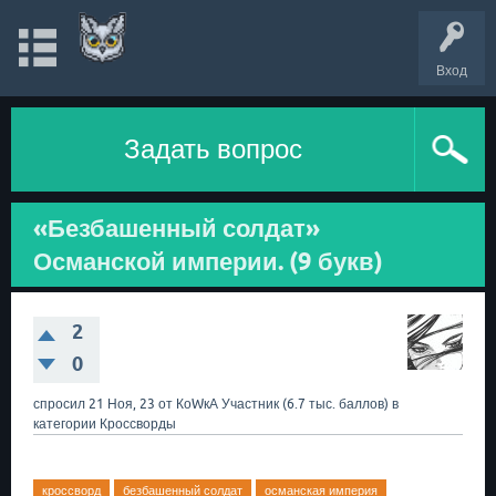
Вход
Задать вопрос
«Безбашенный солдат»
Османской империи. (9 букв)
2
0
спросил
21 Ноя, 23
от
КоWкА
Участник
(
6.7 тыс.
баллов)
в
категории
Кроссворды
кроссворд
безбашенный солдат
османская империя