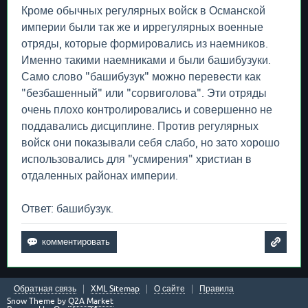
Кроме обычных регулярных войск в Османской
империи были так же и иррегулярных военные
отряды, которые формировались из наемников.
Именно такими наемниками и были башибузуки.
Само слово "башибузук" можно перевести как
"безбашенный" или "сорвиголова". Эти отряды
очень плохо контролировались и совершенно не
поддавались дисциплине. Против регулярных
войск они показывали себя слабо, но зато хорошо
использовались для "усмирения" христиан в
отдаленных районах империи.
Ответ: башибузук.
Обратная связь
XML Sitemap
О сайте
Правила
Snow Theme by
Q2A Market