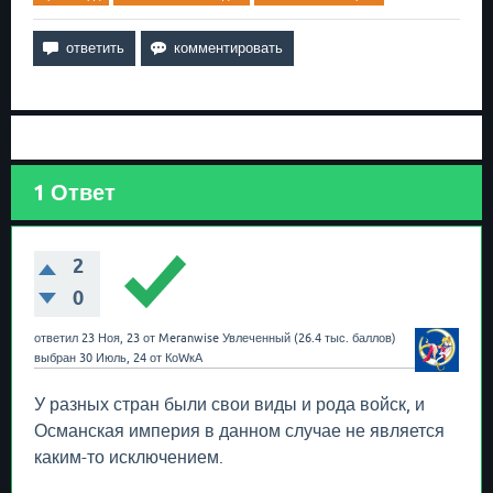
1
Ответ
2
0
ответил
23 Ноя, 23
от
Meranwise
Увлеченный
(
26.4 тыс.
баллов)
выбран
30 Июль, 24
от
КоWкА
У разных стран были свои виды и рода войск, и
Османская империя в данном случае не является
каким-то исключением.