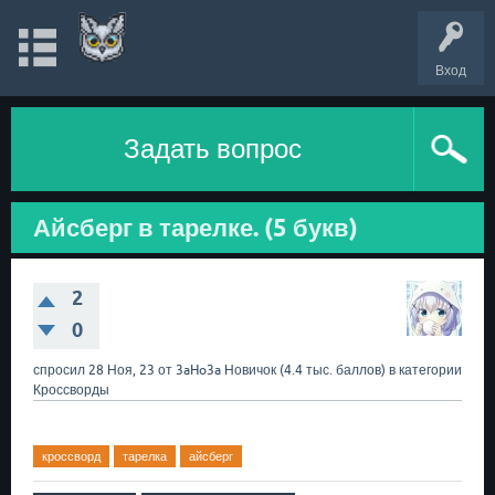
Вход
Задать вопрос
Айсберг в тарелке. (5 букв)
2
0
спросил
28 Ноя, 23
от
3aHo3a
Новичок
(
4.4 тыс.
баллов)
в категории
Кроссворды
кроссворд
тарелка
айсберг