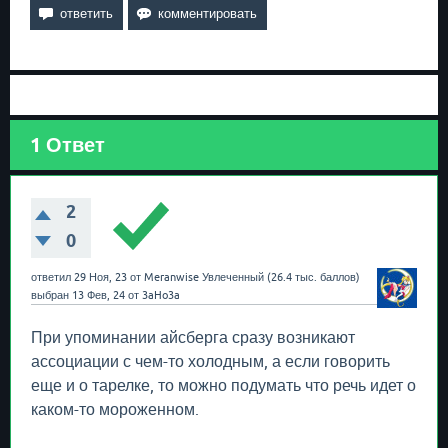
1
Ответ
2
0
ответил
29 Ноя, 23
от
Meranwise
Увлеченный
(
26.4 тыс.
баллов)
выбран
13 Фев, 24
от
3aHo3a
При упоминании айсберга сразу возникают
ассоциации с чем-то холодным, а если говорить
еще и о тарелке, то можно подумать что речь идет о
каком-то мороженном.