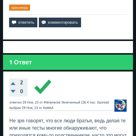
кроссворд
1
Ответ
2
0
ответил
29 Ноя, 23
от
Meranwise
Увлеченный
(
26.4 тыс.
баллов)
выбран
29 Ноя, 23
от
КоWкА
Не зря говорят, что все люди братья, ведь делая те
или иные тесты многие обнаруживают, что
приходятся кому-то родственником, часто это могут