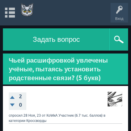
Вход
Задать вопрос
Чьей расшифровкой увлечены
учёные, пытаясь установить
родственные связи? (5 букв)
2
0
спросил
28 Ноя, 23
от
КоWкА
Участник
(
6.7 тыс.
баллов)
в
категории
Кроссворды