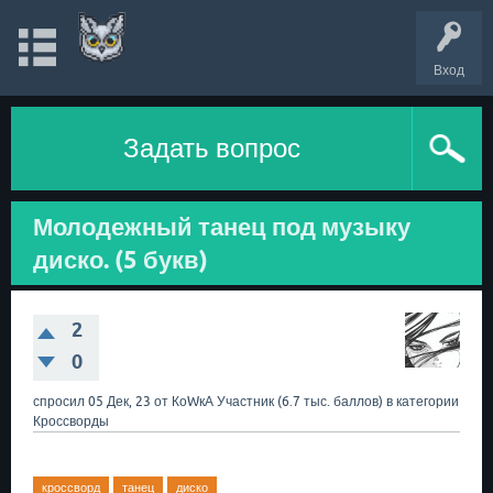
Вход
Задать вопрос
Молодежный танец под музыку
диско. (5 букв)
2
0
спросил
05 Дек, 23
от
КоWкА
Участник
(
6.7 тыс.
баллов)
в категории
Кроссворды
кроссворд
танец
диско