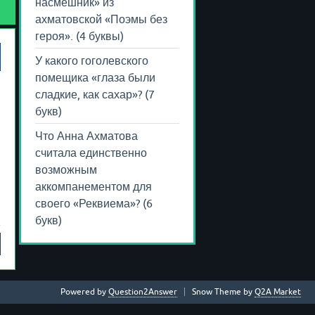
насмешник» из
ахматовской «Поэмы без
героя». (4 буквы)
У какого гоголевского
помещика «глаза были
сладкие, как сахар»? (7
букв)
Что Анна Ахматова
считала единственно
возможным
аккомпанементом для
своего «Реквиема»? (6
букв)
Powered by
Question2Answer
Snow Theme by
Q2A Market