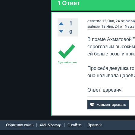
1
Ответ
ответил
15 Янв, 24
от
Mera
1
выбран
18 Янв, 24
от
Nessa
0
В поэме Ахматовой "
сероглазым высоким 
ей белые розы и приз
Лучший ответ
Про себя девушка гов
она называла царев
Ответ: царевич.
Обратная связь
XML Sitemap
О сайте
Правила