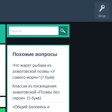
Вход
Похожие вопросы
Что жарят рыбаки из
ахматовской поэмы «У
самого моря»? (7 букв)
Классик из посвящения
ахматовской «Поэмы без
героя». (5 букв)
«Общий баловень и