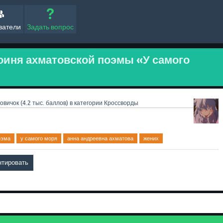
ватели
Задать вопрос
роиня ахматовской поэмы «У самого
овичок
(
4.2 тыс.
баллов)
в категории
Кроссворды
оэма
у самого моря
анна андреевна ахматова
жених