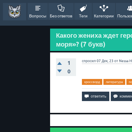
Вопросы
Без ответов
Теги
Категории
Пользо
Какого жениха ждет ге
моря»? (7 букв)
спросил
07 Дек, 23
от
Nessa
Н
1
0
кроссворд
литература
п