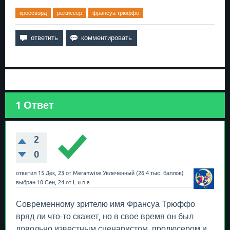
кроссворд
режиссер
франсуа трюффо
1
Ответ
2
0
ответил
15 Дек, 23
от
Meranwise
Увлеченный
(
26.4 тыс.
баллов)
выбран
10 Сен, 24
от
L.u.n.a
Современному зрителю имя Франсуа Трюффо
вряд ли что-то скажет, но в свое время он был
довольно известным сценаристом, продюсером и