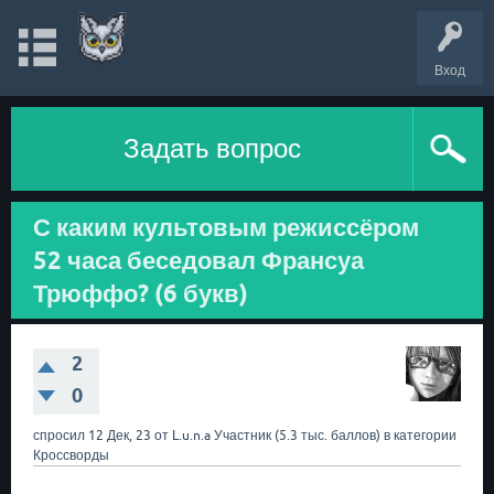
Вход
Задать вопрос
С каким культовым режиссёром
52 часа беседовал Франсуа
Трюффо? (6 букв)
2
0
спросил
12 Дек, 23
от
L.u.n.a
Участник
(
5.3 тыс.
баллов)
в категории
Кроссворды