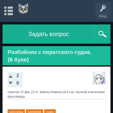
Вход
Задать вопрос
Разбойник с пиратского судна.
(6 букв)
2
0
спросил
12 Дек, 23
от
3aHo3a
Новичок
(
4.4 тыс.
баллов)
в категории
Кроссворды
кроссворд
разбойник
судно