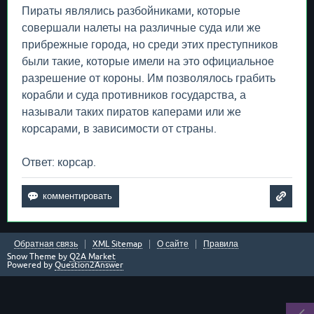
Пираты являлись разбойниками, которые
совершали налеты на различные суда или же
прибрежные города, но среди этих преступников
были такие, которые имели на это официальное
разрешение от короны. Им позволялось грабить
корабли и суда противников государства, а
называли таких пиратов каперами или же
корсарами, в зависимости от страны.
Ответ: корсар.
Обратная связь
XML Sitemap
О сайте
Правила
Snow Theme by
Q2A Market
Powered by
Question2Answer