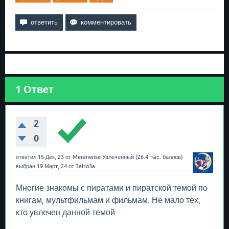
1
Ответ
2
0
ответил
15 Дек, 23
от
Meranwise
Увлеченный
(
26.4 тыс.
баллов)
выбран
19 Март, 24
от
3aHo3a
Многие знакомы с пиратами и пиратской темой по
книгам, мультфильмам и фильмам. Не мало тех,
кто увлечен данной темой.