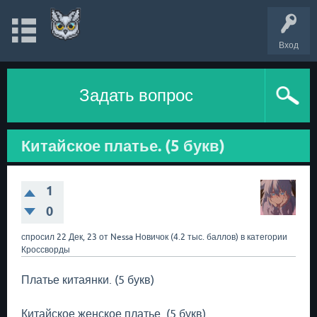
Вход
Задать вопрос
Китайское платье. (5 букв)
1
0
спросил
22 Дек, 23
от
Nessa
Новичок
(
4.2 тыс.
баллов)
в категории
Кроссворды
Платье китаянки. (5 букв)
Китайское женское платье. (5 букв)