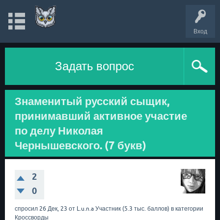
Вход
Задать вопрос
Знаменитый русский сыщик,
принимавший активное участие
по делу Николая
Чернышевского. (7 букв)
2
0
спросил
26 Дек, 23
от
L.u.n.a
Участник
(
5.3 тыс.
баллов)
в категории
Кроссворды