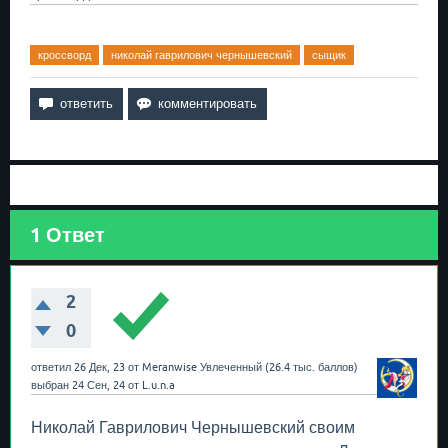
кроссворд
николай гаврилович чернышевский
сыщик
1
Ответ
2
0
ответил
26 Дек, 23
от
Meranwise
Увлеченный
(
26.4 тыс.
баллов)
выбран
24 Сен, 24
от
L.u.n.a
Николай Гаврилович Чернышевский своим