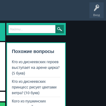
Вход
Похожие вопросы
Кто из диснеевских героев
выступает на арене цирка?
(5 букв)
Кто из диснеевских
принцесс рисует цветами
ветра? (10 букв)
Кого из пушкинских