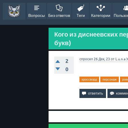
Вопросы
Без ответов
Теги
Категории
Пользо
Кого из диснеевских пе
букв)
спросил
26 Дек, 23
от
L.u.n.a
2
0
кроссворд
персонаж
ров