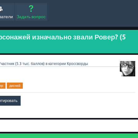
ватели
Задать вопрос
рсонажей изначально звали Ровер? (5
Участник
(
5.3 тыс.
баллов)
в категории
Кроссворды
ер
дисней