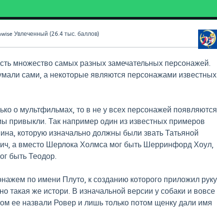
wise
Увлеченный
(
26.4 тыс.
баллов)
есть множество самых разных замечательных персонажей.
умали сами, а некоторые являются персонажами известных
лько о мультфильмах, то в не у всех персонажей появляются
мы привыкли. Так например один из известных примеров
ина, которую изначально должны были звать Татьяной
ич, а вместо Шерлока Холмса мог быть Шерринфорд Хоул,
ог быть Теодор.
нажем по имени Плуто, к созданию которого приложил руку
но такая же истори. В изначальной версии у собаки и вовсе
том ее назвали Ровер и лишь только потом щенку дали имя