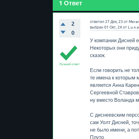
1
Ответ
ответил
27 Дек, 23
от
Meran
2
выбран
01 Окт, 24
от
L.u.n.a
0
У компании Дисней 
Некоторых они прид
сказок.
Лучший ответ
Если говорить не то
те имена к которым 
является Анна Карен
Сергеевной Ставров
ну вместо Воланда м
С диснеевским персо
сам Уолт Дисней, точ
не было имени, а по
Плуто.