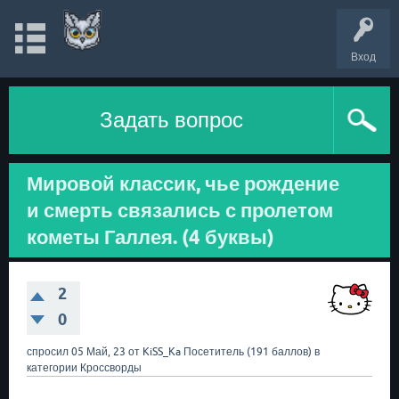
Вход
Задать вопрос
Мировой классик, чье рождение
и смерть связались с пролетом
кометы Галлея. (4 буквы)
2
0
спросил
05 Май, 23
от
KiSS_Ka
Посетитель
(
191
баллов)
в
категории
Кроссворды