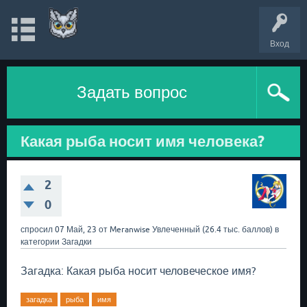
Вход
Задать вопрос
Какая рыба носит имя человека?
2
0
спросил
07 Май, 23
от
Meranwise
Увлеченный
(
26.4 тыс.
баллов)
в
категории
Загадки
Загадка: Какая рыба носит человеческое имя?
загадка
рыба
имя