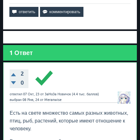
1
Ответ
2
0
ответил
07 Окт, 23
от
3aHo3a
Новичок
(
4.4 тыс.
баллов)
выбран
08 Янв, 24
от
Meranwise
Есть на свете множество самых разных животных,
птиц, рыб, растений, которые имеют отношение к
человеку.