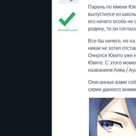
Парень по имени Юки
выпустился из школы,
его ничего особо не 
родину, то он соглас
Лучший ответ
Все бы ничего, но н
никак не хотел отста
Очнулся Юкито уже на
Юкито. С этого моме
названием Аяка / Ay
Описанные вами соб
серии данного аниме