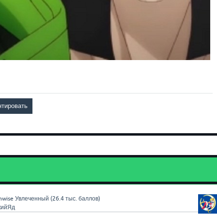
nwise
Увлеченный
(
26.4 тыс.
баллов)
кийЯд