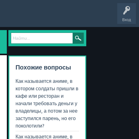
Вход
Похожие вопросы
Как называется аниме, в
котором солдаты пришли в
кафе или ресторан и
начали требовать деньги у
владелицы, а потом за нее
заступился парень, но его
поколотили?
Как называется аниме, в