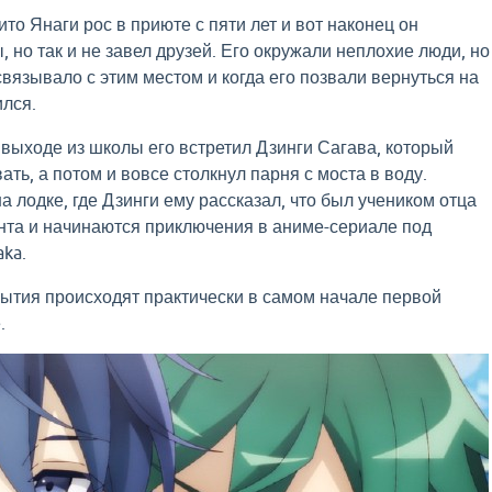
то Янаги рос в приюте с пяти лет и вот наконец он
 но так и не завел друзей. Его окружали неплохие люди, но
связывало с этим местом и когда его позвали вернуться на
ился.
а выходе из школы его встретил Дзинги Сагава, который
вать, а потом и вовсе столкнул парня с моста в воду.
 лодке, где Дзинги ему рассказал, что был учеником отца
нта и начинаются приключения в аниме-сериале под
aka.
ытия происходят практически в самом начале первой
.