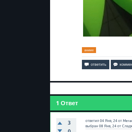
аниме
1
Ответ
ответил
04 Янв, 24
от
Mera
3
выбран
08 Янв, 24
от
Слад
0