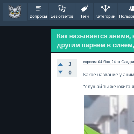
Вопросы
Без ответов
Теги
Категории
Пользо
Как называется аниме, 
другим парнем в синем, 
спросил
04 Янв, 24
от
Сладк
3
0
Какое название у аним
"слушай ты же юкита я 