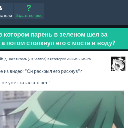
ватели
Задать вопрос
в котором парень в зеленом шел за
а потом столкнул его с моста в воду?
ийЯд
Посетитель
(
79
баллов)
в категории
Аниме и манга
е из видео: "Он раскрыл его рискнув"?
же уже сказал что нет!"