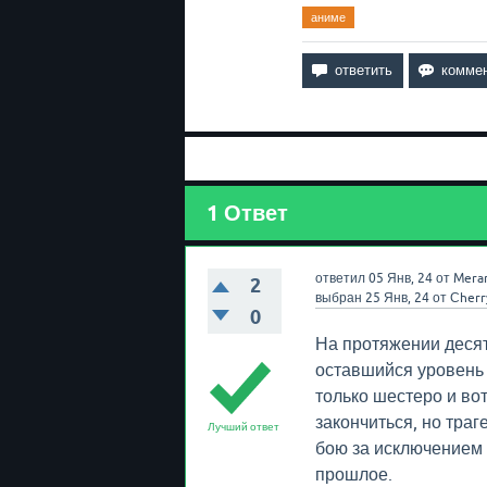
аниме
1
Ответ
ответил
05 Янв, 24
от
Mera
2
выбран
25 Янв, 24
от
Сherr
0
На протяжении десят
оставшийся уровень
только шестеро и вот
закончиться, но траг
Лучший ответ
бою за исключением 
прошлое.