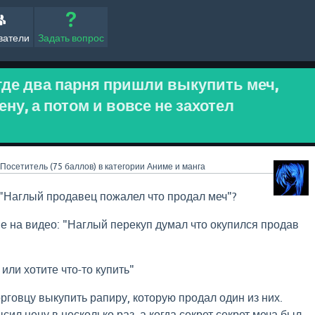
ватели
Задать вопрос
где два парня пришли выкупить меч,
ну, а потом и вовсе не захотел
Посетитель
(
75
баллов)
в категории
Аниме и манга
 "Наглый продавец пожалел что продал меч"?
е на видео: "Наглый перекуп думал что окупился продав
или хотите что-то купить"
рговцу выкупить рапиру, которую продал один из них.
сил цену в несколько раз, а когда секрет секрет меча был