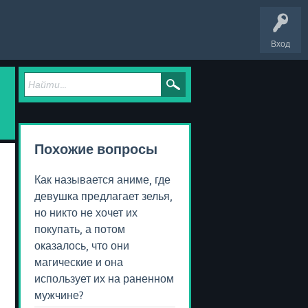
Вход
Похожие вопросы
Как называется аниме, где
девушка предлагает зелья,
но никто не хочет их
покупать, а потом
оказалось, что они
магические и она
использует их на раненном
мужчине?