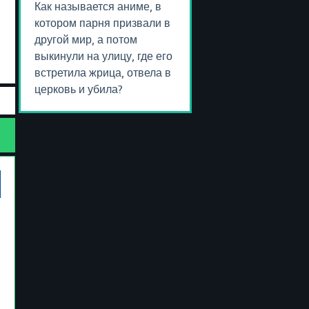
Как называется аниме, в
котором парня призвали в
другой мир, а потом
выкинули на улицу, где его
встретила жрица, отвела в
церковь и убила?