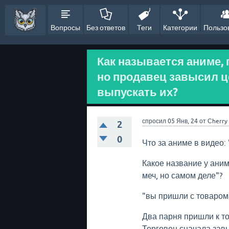
Вопросы
Без ответов
Теги
Категории
Пользо
Как называется аниме, 
но продавец завысил це
выпускать их?
спросил
05 Янв, 24
от
Сherry
2
0
Что за аниме в видео:
Какое название у аним
меч, но самом деле"?
"вы пришли с товаром 
Два парня пришли к то
Торговец сначала завы