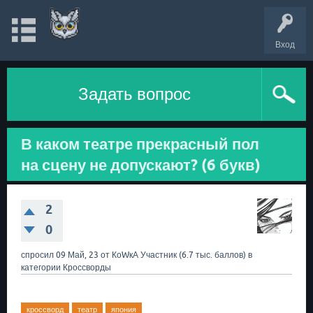
Вход
Задать вопрос
В каком театре прекрасный пол
на сцену не допускают? (6 букв)
2
0
спросил
09 Май, 23
от
КоWкА
Участник
(
6.7 тыс.
баллов)
в
категории
Кроссворды
кроссворд
театр
япония