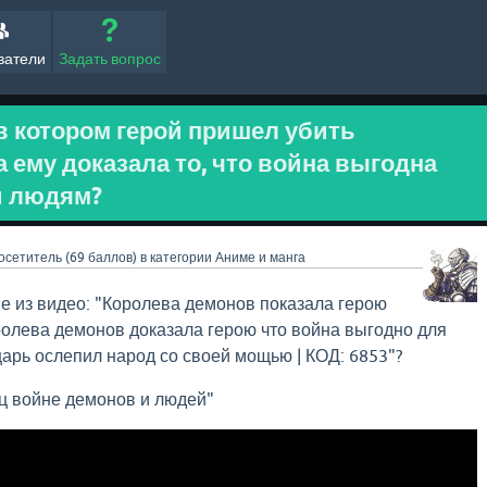
ватели
Задать вопрос
в котором герой пришел убить
а ему доказала то, что война выгодна
 и людям?
осетитель
(
69
баллов)
в категории
Аниме и манга
е из видео: "Королева демонов показала герою
ролева демонов доказала герою что война выгодно для
арь ослепил народ со своей мощью | КОД: 6853"?
ец войне демонов и людей"