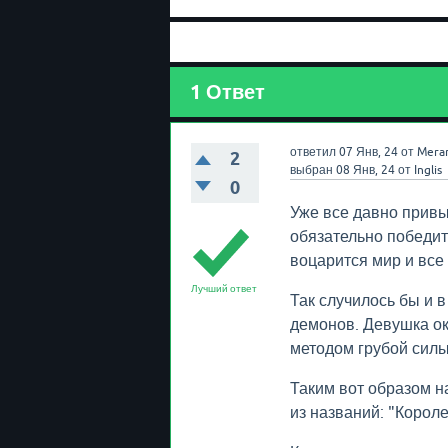
1
Ответ
ответил
07 Янв, 24
от
Mera
2
выбран
08 Янв, 24
от
Inglis
0
Уже все давно привы
обязательно победит
воцарится мир и все 
Лучший ответ
Так случилось бы и в
демонов. Девушка ока
методом грубой силы
Таким вот образом н
из названий: "Короле