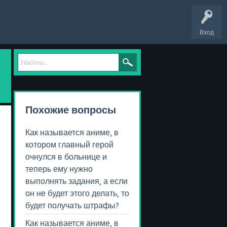
Вход
Похожие вопросы
Как называется аниме, в
котором главный герой
очнулся в больнице и
теперь ему нужно
выполнять задания, а если
он не будет этого делать, то
будет получать штрафы?
Как называется аниме, в