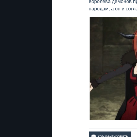
Королева демонов п
народам, а он и согл