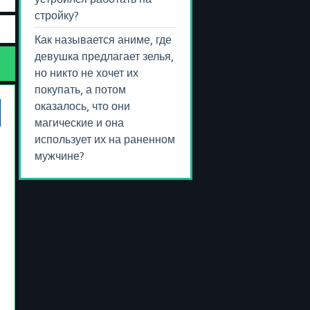
стройку?
Как называется аниме, где
девушка предлагает зелья,
но никто не хочет их
покупать, а потом
оказалось, что они
магические и она
использует их на раненном
мужчине?