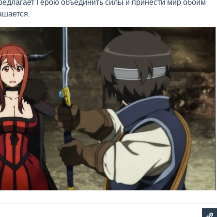
редлагает Герою объединить силы и принести мир обоим
ашается.