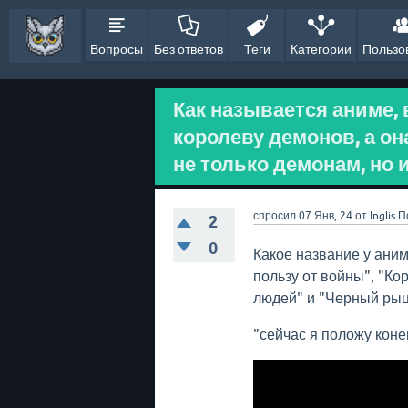
Вопросы
Без ответов
Теги
Категории
Пользо
Как называется аниме, 
королеву демонов, а он
не только демонам, но
спросил
07 Янв, 24
от
Inglis
П
2
0
Какое название у аним
пользу от войны", "Ко
людей" и "Черный рыц
"сейчас я положу кон