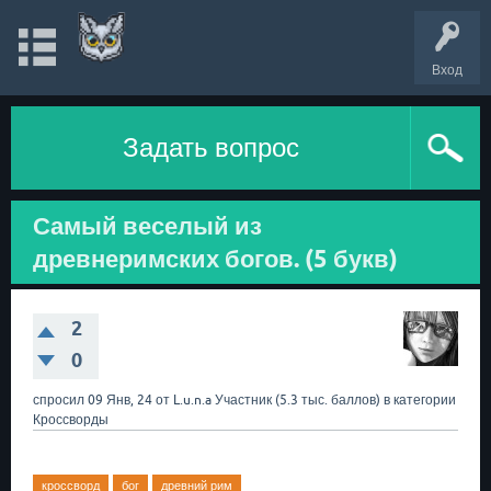
Вход
Задать вопрос
Самый веселый из
древнеримских богов. (5 букв)
2
0
спросил
09 Янв, 24
от
L.u.n.a
Участник
(
5.3 тыс.
баллов)
в категории
Кроссворды
кроссворд
бог
древний рим