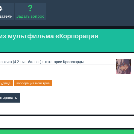
ватели
Задать вопрос
 из мультфильма «Корпорация
овичок
(
4.2 тыс.
баллов)
в категории
Кроссворды
чудище
корпорация монстров