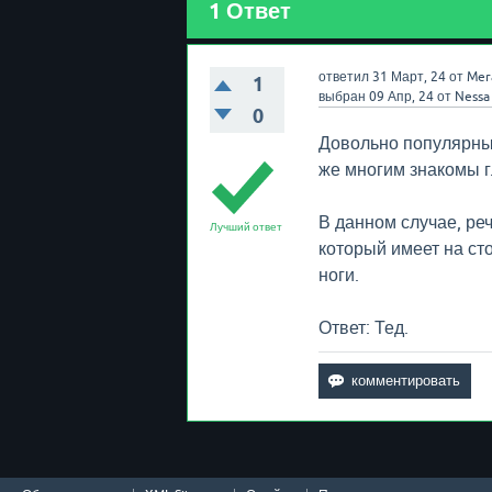
1
Ответ
ответил
31 Март, 24
от
Mer
1
выбран
09 Апр, 24
от
Nessa
0
Довольно популярный
же многим знакомы 
В данном случае, ре
Лучший ответ
который имеет на ст
ноги.
Ответ: Тед.