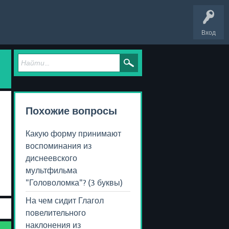
Вход
Похожие вопросы
Какую форму принимают
воспоминания из
диснеевского
мультфильма
"Головоломка"? (3 буквы)
На чем сидит Глагол
повелительного
наклонения из