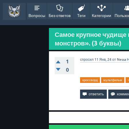
Вопросы
Без ответов
Теги
Категории
Пользо
Самое крупное чудище
монстров». (3 буквы)
спросил
11 Янв, 24
от
Nessa
Н
1
0
кроссворд
мультфильм