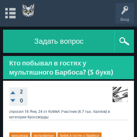
Вход
Задать вопрос
Кто побывал в гостях у
мультяшного Барбоса? (5 букв)
2
0
спросил
16 Янв, 24
от
КоWкА
Участник
(
6.7 тыс.
баллов)
в
категории
Кроссворды
кроссворд
мультфильм
бобик в гостях у барбоса