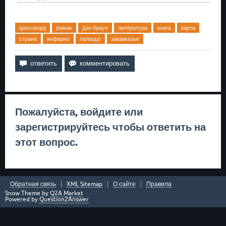
кроссворд
роман
дэн браун
литература
книга
карта
страна
инферно
палаццо
закавказье
Пожалуйста,
войдите
или
зарегистрируйтесь
чтобы ответить на
этот вопрос.
Обратная связь
XML Sitemap
О сайте
Правила
Snow Theme by
Q2A Market
Powered by
Question2Answer