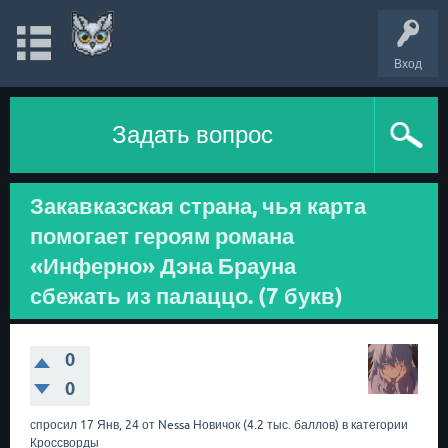
Вход
Задать вопрос
Закавказская страна, чья карта
помогает героям романа
«Инферно» Дэна Брауна
сбежать из палаццо. (7 букв)
0
0
спросил
17 Янв, 24
от
Nessa
Новичок
(
4.2 тыс.
баллов)
в категории
Кроссворды