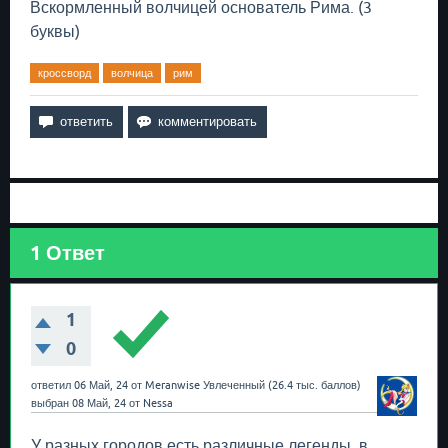
Вскормленный волчицей основатель Рима. (3
буквы)
кроссворд
волчица
рим
1
Ответ
1
0
ответил
06 Май, 24
от
Meranwise
Увлеченный
(
26.4 тыс.
баллов)
выбран
08 Май, 24
от
Nessa
У разных городов есть различные легенды, в