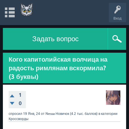
Вход
Задать вопрос
Кого капитолийская волчица на
радость римлянам вскормила?
(3 буквы)
1
0
спросил
19 Янв, 24
от
Nessa
Новичок
(
4.2 тыс.
баллов)
в категории
Кроссворды