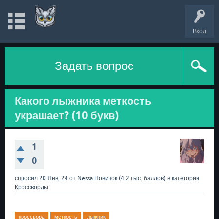
Вход
Задать вопрос
Какого лыжника меткость
украшает? (10 букв)
1
0
спросил
20 Янв, 24
от
Nessa
Новичок
(
4.2 тыс.
баллов)
в категории
Кроссворды
кроссворд
меткость
лыжник