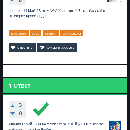
0
спросил
16 Май, 23
от
КоWкА
Участник
(
6.7 тыс.
баллов)
в
категории
Кроссворды
кроссворд
ссср
паспорт
фотография
1
Ответ
3
0
ответил
17 Май, 23
от
Meranwise
Увлеченный
(
26.4 тыс.
баллов)
выбран
23 Янв, 24
от
КоWкА