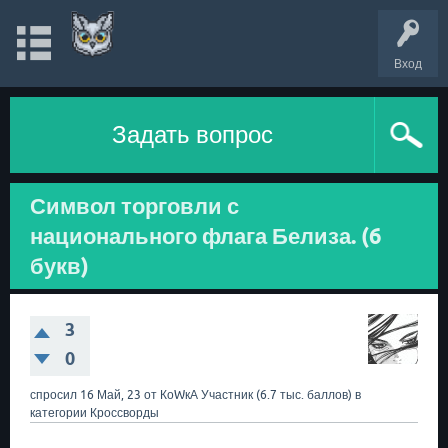
Вход
Задать вопрос
Символ торговли с
национального флага Белиза. (6
букв)
3
0
спросил
16 Май, 23
от
КоWкА
Участник
(
6.7 тыс.
баллов)
в
категории
Кроссворды