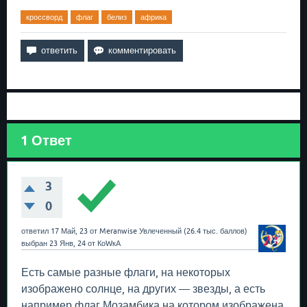
кроссворд
флаг
белиз
африка
1
Ответ
3
0
ответил
17 Май, 23
от
Meranwise
Увлеченный
(
26.4 тыс.
баллов)
выбран
23 Янв, 24
от
КоWкА
Есть самые разные флаги, на некоторых
изображено солнце, на других — звезды, а есть
например флаг Мозамбика на котором изображена