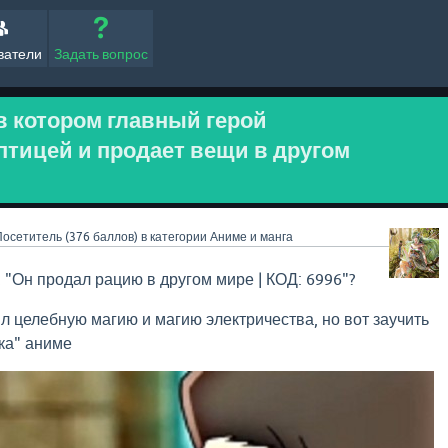
ватели
Задать вопрос
в котором главный герой
птицей и продает вещи в другом
Посетитель
(
376
баллов)
в категории
Аниме и манга
: "Он продал рацию в другом мире | КОД: 6996"?
ил целебную магию и магию электричества, но вот заучить
ка" аниме