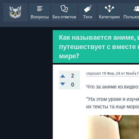
Вопросы
Без ответов
Теги
Категории
Пользо
Как называется аниме, 
путешествует с вместе 
мире?
спросил
19 Фев, 24
от
Nimfa
2
0
Что за аниме из видео
"На этом уроке я изуч
их тексты та еще моро