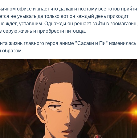
ычном офисе и знает что да как и поэтому все готов прийти
ется не унывать да только вот он каждый день приходит
 не ждет, уставшим. Однажды он решает зайти в зоомагазин,
е серую жизнь и приобрести питомца.
нта жизнь главного героя аниме "Сасаки и Пи" изменилась
 образом.