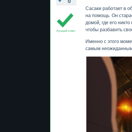
0
Сасаки работает в об
на помощь. Он стара
домой, где его никто
чтобы разбавить сво
Лучший ответ
Именно с этого моме
самым неожиданным