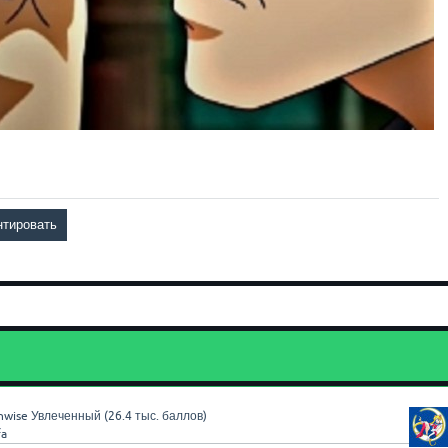
nwise
Увлеченный
(
26.4 тыс.
баллов)
fa