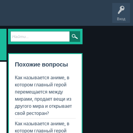
Вход
Похожие вопросы
Как называется аниме, в
котором главный герой
перемещается между
мирами, продает вещи из
другого мира и открывает
свой ресторан?
Как называется аниме, в
котором главный герой