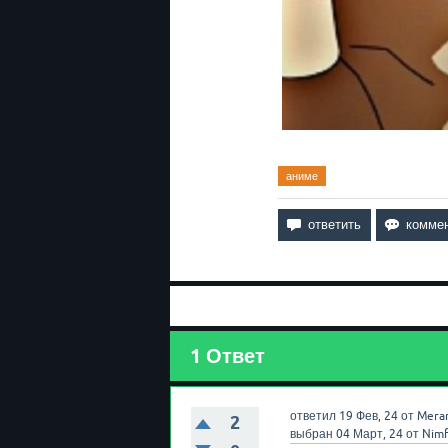
аниме
1
Ответ
ответил
19 Фев, 24
от
Mera
2
выбран
04 Март, 24
от
Nim