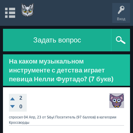
Вход
Задать вопрос
На каком музыкальном
инструменте с детства играет
певица Нелли Фуртадо? (7 букв)
2
0
спросил
04 Апр, 23
от
Sibyl
Посетитель
(
97
баллов)
в категории
Кроссворды