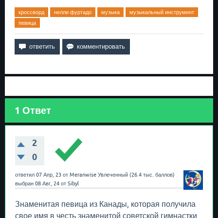
кроссворд
нелли фуртадо
музыка
музыкальный инструмент
певица
1
Ответ
2
0
ответил
07 Апр, 23
от
Meranwise
Увлеченный
(
26.4 тыс.
баллов)
выбран
08 Авг, 24
от
Sibyl
Знаменитая певица из Канады, которая получила
свое имя в честь знаменитой советской гимнастки