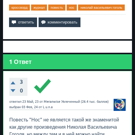
кроссворд
журнал
повесть
нос
николай васильевич гоголь
1
Ответ
3
0
ответил
23 Май, 23
от
Meranwise
Увлеченный
(
26.4 тыс.
баллов)
выбран
03 Фев, 24
от
L.u.n.a
Повесть "Нос" не является такой же знаменитой
как другие произведения Николая Васильевича
Гоголя, но между тем и в ней можно найти