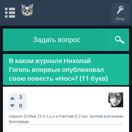
Вход
Задать вопрос
В каком журнале Николай
Гоголь впервые опубликовал
свою повесть «Нос»? (11 букв)
3
0
спросил
23 Май, 23
от
L.u.n.a
Участник
(
5.3 тыс.
баллов)
в категории
Кроссворды