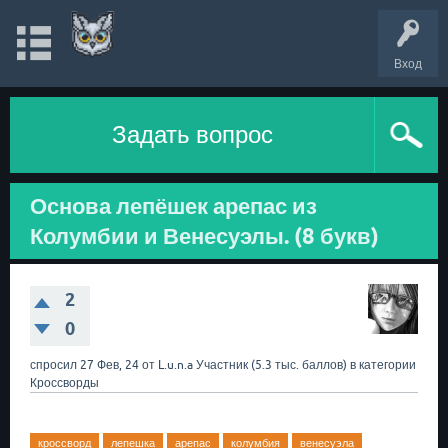
Вход
Задать вопрос
Основа лепёшек арепас из
Колумбии и Венесуэлы. (8 букв)
2
0
спросил
27 Фев, 24
от
L.u.n.a
Участник
(
5.3 тыс.
баллов)
в категории
Кроссворды
кроссворд
лепешка
арепас
колумбия
венесуэла