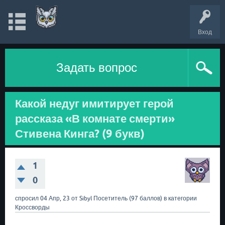
Вход
Задать вопрос
Какой недуг имитирует герой
рассказа «В комнате смерти»
Стивена Кинга? (9 букв)
1
0
спросил
04 Апр, 23
от
Sibyl
Посетитель
(
97
баллов)
в категории
Кроссворды