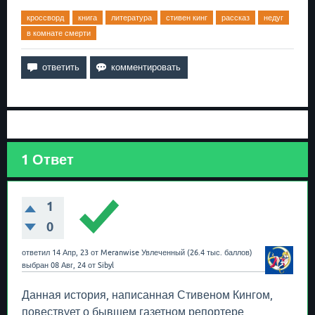
кроссворд
книга
литература
стивен кинг
рассказ
недуг
в комнате смерти
1
Ответ
1
0
ответил
14 Апр, 23
от
Meranwise
Увлеченный
(
26.4 тыс.
баллов)
выбран
08 Авг, 24
от
Sibyl
Данная история, написанная Стивеном Кингом,
повествует о бывшем газетном репортере