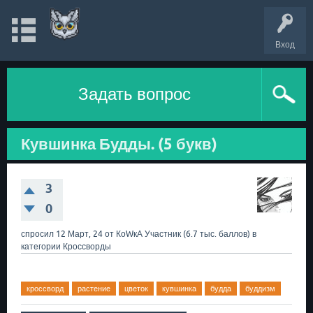
Вход
Задать вопрос
Кувшинка Будды. (5 букв)
3
0
спросил
12 Март, 24
от
КоWкА
Участник
(
6.7 тыс.
баллов)
в
категории
Кроссворды
кроссворд
растение
цветок
кувшинка
будда
буддизм