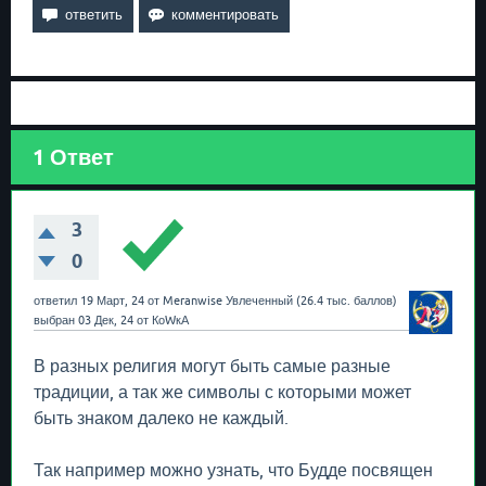
1
Ответ
3
0
ответил
19 Март, 24
от
Meranwise
Увлеченный
(
26.4 тыс.
баллов)
выбран
03 Дек, 24
от
КоWкА
В разных религия могут быть самые разные
традиции, а так же символы с которыми может
быть знаком далеко не каждый.
Так например можно узнать, что Будде посвящен