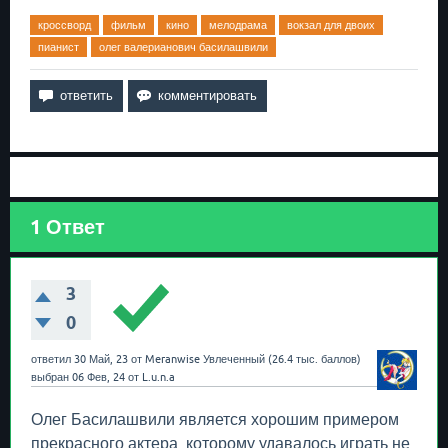
кроссворд
фильм
кино
мелодрама
вокзал для двоих
пианист
олег валерианович басилашвили
1
Ответ
3
0
ответил
30 Май, 23
от
Meranwise
Увлеченный
(
26.4 тыс.
баллов)
выбран
06 Фев, 24
от
L.u.n.a
Олег Басилашвили является хорошим примером
прекрасного актера, которому удавалось играть не