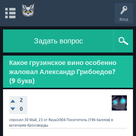
Вход
Задать вопрос
Какое грузинское вино особенно
жаловал Александр Грибоедов?
(9 букв)
2
0
спросил
30 Май, 23
от
Reze2004
Посетитель
(
196
баллов)
в
категории
Кроссворды