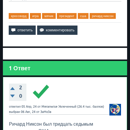
кроссворд
игра
мячик
президент
сша
ричард никсон
1
Ответ
2
0
ответил
05 Апр, 24
от
Meranwise
Увлеченный
(
26.4 тыс.
баллов)
выбран
06 Авг, 24
от
3aHo3a
Ричард Никсон был тридцать седьмым