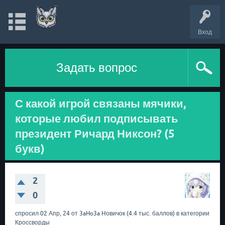
Вход
Задать вопрос
С какой игрой связаны мячики,
которые любил подписывать
президент Ричард Никсон? (5
букв)
2
0
спросил
02 Апр, 24
от
3aHo3a
Новичок
(
4.4 тыс.
баллов)
в категории
Кроссворды