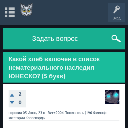
Вход
Задать вопрос
Какой хлеб включен в список
нематериального наследия
ЮНЕСКО? (5 букв)
2
0
спросил
05 Июнь, 23
от
Reze2004
Посетитель
(
196
баллов)
в
категории
Кроссворды